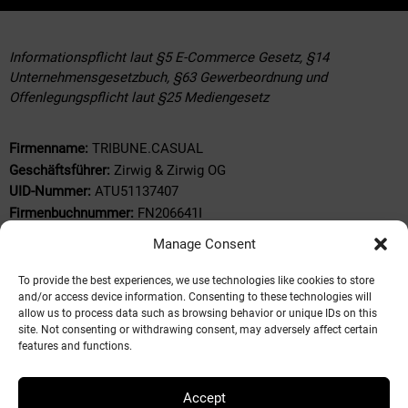
Informationspflicht laut §5 E-Commerce Gesetz, §14
Unternehmensgesetzbuch, §63 Gewerbeordnung und
Offenlegungspflicht laut §25 Mediengesetz
Firmenname:
TRIBUNE.CASUAL
Geschäftsführer:
Zirwig & Zirwig OG
UID-Nummer:
ATU51137407
Firmenbuchnummer:
FN206641I
Firmenstandort:
Stadtplatz 7 , 4840 Vöcklabruck, Österreich
Manage Consent
Tel.:
+43 699 1122 1858
E-Mail:
tribune.casual@aon.at
To provide the best experiences, we use technologies like cookies to store
Angaben zur Online-Streitbeilegung:
Verbraucher haben die
and/or access device information. Consenting to these technologies will
allow us to process data such as browsing behavior or unique IDs on this
Möglichkeit, Beschwerden an die Online
site. Not consenting or withdrawing consent, may adversely affect certain
Streitbeilegungsplattform der EU zu richten:
features and functions.
http://ec.europa.eu/odr. Sie können allfällige Beschwerde auch
an die oben angegebene E-Mail-Adresse richten.
Accept
Verantwortlich für die
Website
:
Charly.rocks