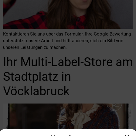
Kontaktieren Sie uns über das Formular. Ihre Google-Bewertung
unterstützt unsere Arbeit und hilft anderen, sich ein Bild von
unseren Leistungen zu machen.
Ihr Multi-Label-Store am
Stadtplatz in
Vöcklabruck